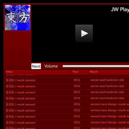
2010
音召缶 / Kissing the Mirror
東方幻夢奏 -The First Chapte
2010
音召缶 / ちびこ
東方幻夢奏 -The First Chapte
2010
音召缶 / MUZIK SERVANT
東方幻夢奏 -The First Chapte
2010
音召缶 / UTA
東方幻夢奏 -The First Chapte
2010
音召缶 / MUZIK SERVANT
音召缶 Promotion Disk
2010
音召缶 / 天音
音召缶 Promotion Disk
2010
音召缶 / MUZIK SERVANT
音召缶 Promotion Disk
2011
secret seal hardcore club
音召缶 / muzik servant
2011
secret seal hardcore club
音召缶 / muzik servant
2011
secret seal hardcore club
音召缶 / muzik servant
2011
secret seal hardcore club
音召缶 / muzik servant
Volume
Next
2011
secret seal hardcore club
音召缶 / muzik servant
Artist
Year
Album
2011
secret seal hardcore club
音召缶 / muzik servant
2011
secret seal hardcore club
音召缶 / muzik servant
2011
secret seal hardcore club
音召缶 / muzik servant
2011
secret seal hardcore club
音召缶 / muzik servant
2011
secret seal hardcore club
音召缶 / muzik servant
2011
servant tanz klangz -muzik se
音召缶 / muzik servant
2011
servant tanz klangz -muzik se
音召缶 / muzik servant
2011
servant tanz klangz -muzik se
音召缶 / muzik servant
2011
servant tanz klangz -muzik se
音召缶 / muzik servant
2011
servant tanz klangz -muzik se
音召缶 / muzik servant